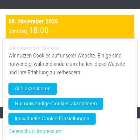
08. November 2026
18:00
Sonntag
,
Moving Shadows - On Fire //
Euskirchen -
Wir verwenden Cookies
Stadttheater Euskirchen
Wir nutzen Cookies auf unserer Website. Einige sind
notwendig, während andere uns helfen, diese Website
Mehr zur Veranstaltung
und Ihre Erfahrung zu verbessern.
Vorverkauf
Alle akzeptieren
eventim.de
Nur notwendige Cookies akzeptieren
Individuelle Cookie Einstellungen
13. November 2026
Datenschutz
Impressum
20:00