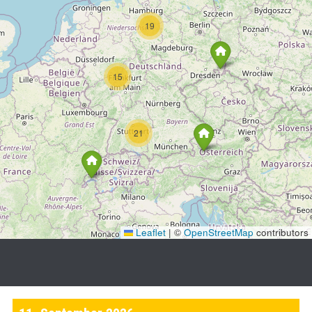
19
15
21
Leaflet
|
©
OpenStreetMap
contributors