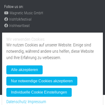
Follow us on:
Magnetic Music GmbH
Irishfolkfestival
Irishheartbeat
Festivals
Wir verwenden Cookies
www.irishfolkfestival.de
Wir nutzen Cookies auf unserer Website. Einige sind
www.Irishheartbeat.eu
notwendig, während andere uns helfen, diese Website
Mitglied im
und Ihre Erfahrung zu verbessern.
Alle akzeptieren
Nur notwendige Cookies akzeptieren
Individuelle Cookie Einstellungen
Datenschutz
Impressum
Copyright © Magnetic Music GmbH - moving emotions from stage to stage