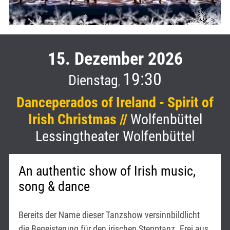
15. Dezember 2026
19:30
Dienstag
,
Danceperados of Ireland - Spirit of
Irish Christmas //
Wolfenbüttel
Lessingtheater Wolfenbüttel
An authentic show of Irish music,
song & dance
Bereits der Name dieser Tanzshow versinnbildlicht
die Begeisterung für den irischen Stepptanz. Frei aus