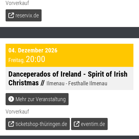
Vorverkauf
reservix.de
04. Dezember 2026
20:00
Freitag
,
Danceperados of Ireland - Spirit of Irish
Christmas //
Ilmenau - Festhalle Ilmenau
Mehr zur Veranstaltung
Vorverkauf
ticketshop-thüringen.de
eventim.de