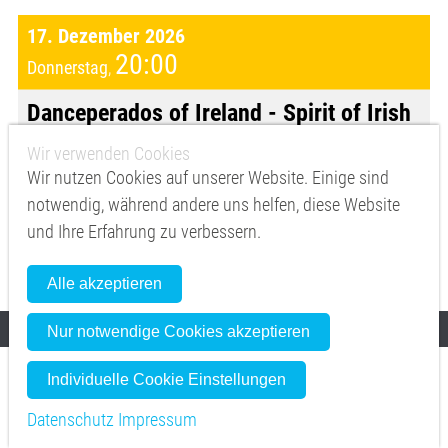
17. Dezember 2026
20:00
Donnerstag
,
Danceperados of Ireland - Spirit of Irish
Christmas //
Friedrichshafen - Graf-Zeppelin-Haus
Wir verwenden Cookies
Wir nutzen Cookies auf unserer Website. Einige sind
Mehr zur Veranstaltung
notwendig, während andere uns helfen, diese Website
und Ihre Erfahrung zu verbessern.
Vorverkauf
reservix.de
Alle akzeptieren
Nur notwendige Cookies akzeptieren
Individuelle Cookie Einstellungen
18. Dezember 2026
20:00
Freitag
,
Datenschutz
Impressum