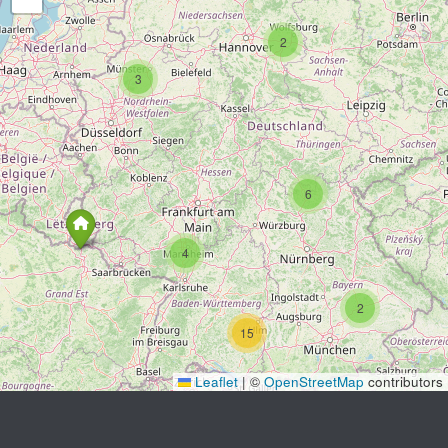
2
3
6
4
2
15
Leaflet
|
©
OpenStreetMap
contributors