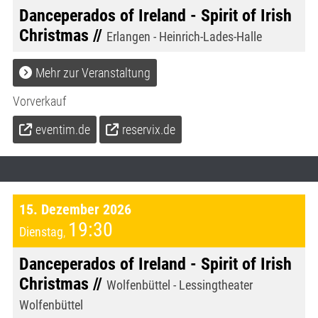
Danceperados of Ireland - Spirit of Irish
Christmas //
Erlangen - Heinrich-Lades-Halle
Mehr zur Veranstaltung
Vorverkauf
eventim.de
reservix.de
15. Dezember 2026
19:30
Dienstag
,
Danceperados of Ireland - Spirit of Irish
Christmas //
Wolfenbüttel - Lessingtheater
Wolfenbüttel