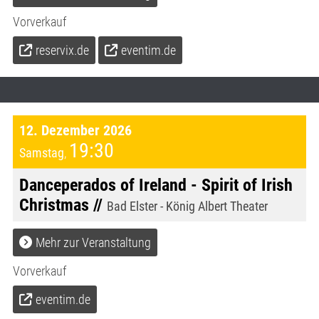
Vorverkauf
reservix.de
eventim.de
12. Dezember 2026
19:30
Samstag
,
Danceperados of Ireland - Spirit of Irish
Christmas //
Bad Elster - König Albert Theater
Mehr zur Veranstaltung
Vorverkauf
eventim.de