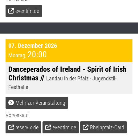
eventim.de
07. Dezember 2026
20:00
Montag
,
Danceperados of Ireland - Spirit of Irish
Christmas //
Landau in der Pfalz - Jugendstil-
Festhalle
Mehr zur Veranstaltung
Vorverkauf
reservix.de
eventim.de
Rheinpfalz-Card