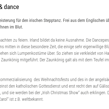
 & dance
isterung für den irischen Stepptanz. Frei aus dem Englischen üb
ihnen im Blut
.
hten zu feiern. Irland bildet da keine Ausnahme. Die Danceperad
s mitten in diese besondere Zeit, die einige sehr eigenwillige B
ziehen sich Lumpenkostüme über. So ziehen sie verkleidet von Ha
 Zaunkönig mitgeführt. Der Zaunkönig galt als mit dem Teufel im
Kommerzialisierung des Weihnachtsfests und des in der angelsä
st den katholischen Gottesdienst und erst recht den auf Gälisch
 und sie werden bei der „Irish Christmas Show“ auch erklingen.
arol“ ist z.B. weltbekannt.