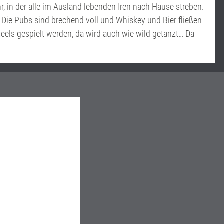
, in der alle im Ausland lebenden Iren nach Hause streben.
Die Pubs sind brechend voll und Whiskey und Bier fließen
eels gespielt werden, da wird auch wie wild getanzt… Da