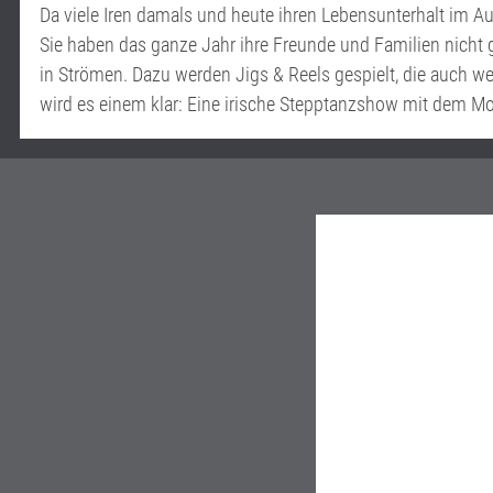
Da viele Iren damals und heute ihren Lebensunterhalt im Au
Sie haben das ganze Jahr ihre Freunde und Familien nicht 
in Strömen. Dazu werden Jigs & Reels gespielt, die auch w
wird es einem klar: Eine irische Stepptanzshow mit dem M