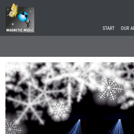
START
OUR A