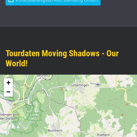
Tourdaten Moving Shadows - Our
World!
+
−