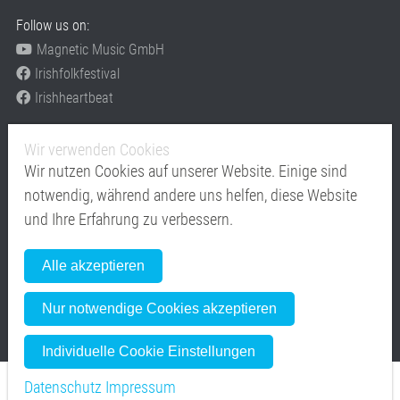
Follow us on:
Magnetic Music GmbH
Irishfolkfestival
Irishheartbeat
Festivals
Wir verwenden Cookies
www.irishfolkfestival.de
Wir nutzen Cookies auf unserer Website. Einige sind
www.Irishheartbeat.eu
notwendig, während andere uns helfen, diese Website
Mitglied im
und Ihre Erfahrung zu verbessern.
Alle akzeptieren
Nur notwendige Cookies akzeptieren
Individuelle Cookie Einstellungen
Datenschutz
Impressum
Copyright © Magnetic Music GmbH - moving emotions from stage to stage