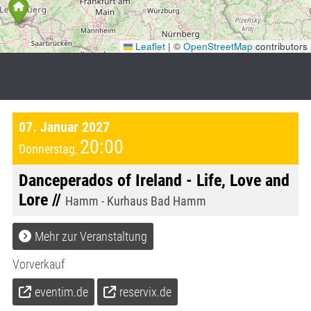
Leaflet
|
©
OpenStreetMap
contributors
07. Januar 2027
20:00
Donnerstag
,
Danceperados of Ireland - Life, Love and
Lore //
Hamm - Kurhaus Bad Hamm
Mehr zur Veranstaltung
Vorverkauf
eventim.de
reservix.de