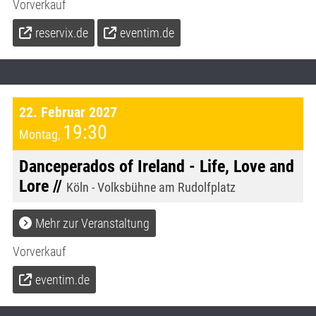
Vorverkauf
reservix.de
eventim.de
22. Februar 2027
19:30
Montag
,
Danceperados of Ireland - Life, Love and
Lore //
Köln - Volksbühne am Rudolfplatz
Mehr zur Veranstaltung
Vorverkauf
eventim.de