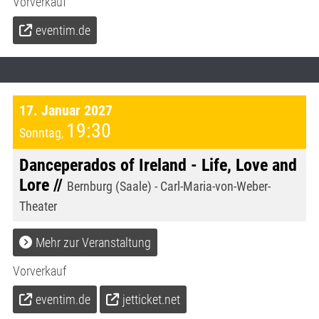
Vorverkauf
eventim.de
17. Januar 2027
19:30
Sonntag
,
Danceperados of Ireland - Life, Love and
Lore //
Bernburg (Saale) - Carl-Maria-von-Weber-
Theater
Mehr zur Veranstaltung
Vorverkauf
eventim.de
jetticket.net