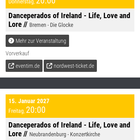
20:00
Donnerstag
,
Danceperados of Ireland - Life, Love and
Lore //
Bremen - Die Glocke
Mehr zur Veranstaltung
Vorverkauf
eventim.de
nordwest-ticket.de
15. Januar 2027
20:00
Freitag
,
Danceperados of Ireland - Life, Love and
Lore //
Neubrandenburg - Konzertkirche