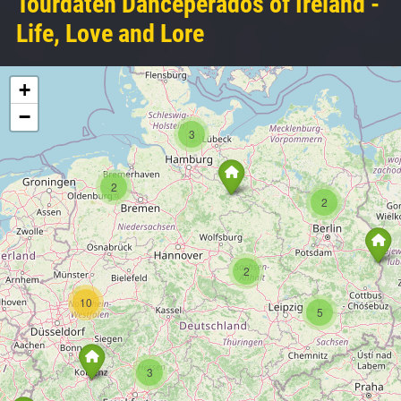
Tourdaten Danceperados of Ireland -
Life, Love and Lore
+
−
3
2
2
2
10
5
3