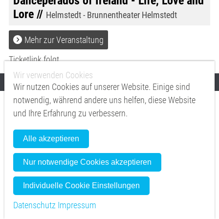
Danceperados of Ireland - Life, Love and
Lore //
Helmstedt - Brunnentheater Helmstedt
Mehr zur Veranstaltung
Ticketlink folgt
Wir verwenden Cookies
Wir nutzen Cookies auf unserer Website. Einige sind
notwendig, während andere uns helfen, diese Website
26. Februar 2027
und Ihre Erfahrung zu verbessern.
20:00
Freitag
,
Alle akzeptieren
Danceperados of Ireland - Life, Love and
Lore //
Troisdorf - Stadthalle Troisdorf
Nur notwendige Cookies akzeptieren
Individuelle Cookie Einstellungen
Mehr zur Veranstaltung
Datenschutz
Impressum
Vorverkauf