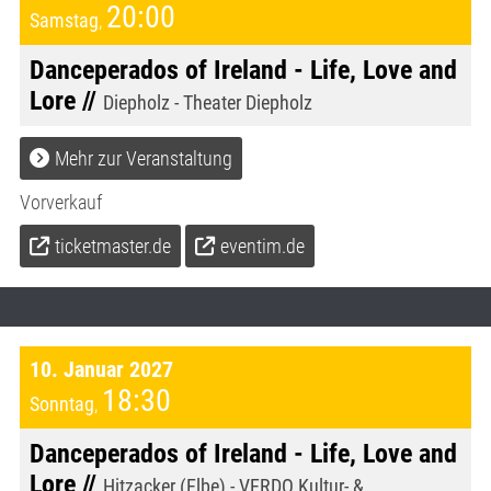
20:00
Samstag
,
Danceperados of Ireland - Life, Love and
Lore //
Diepholz - Theater Diepholz
Mehr zur Veranstaltung
Vorverkauf
ticketmaster.de
eventim.de
10. Januar 2027
18:30
Sonntag
,
Danceperados of Ireland - Life, Love and
Lore //
Hitzacker (Elbe) - VERDO Kultur- &