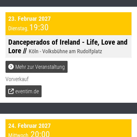
23. Februar 2027
19:30
Dienstag
,
Danceperados of Ireland - Life, Love and
Lore //
Köln - Volksbühne am Rudolfplatz
Mehr zur Veranstaltung
Vorverkauf
eventim.de
24. Februar 2027
20:00
Mittwoch
,