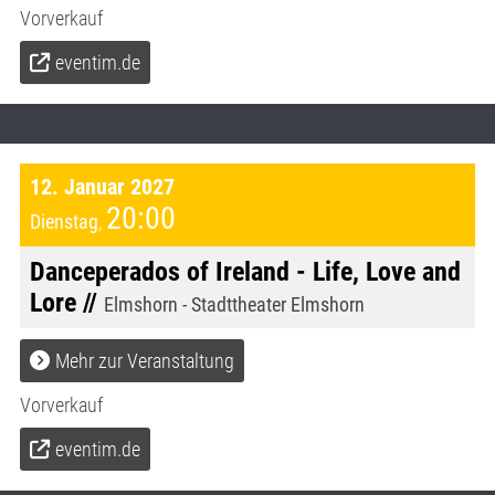
Vorverkauf
eventim.de
12. Januar 2027
20:00
Dienstag
,
Danceperados of Ireland - Life, Love and
Lore //
Elmshorn - Stadttheater Elmshorn
Mehr zur Veranstaltung
Vorverkauf
eventim.de