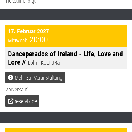
Ticketlink folgt
17. Februar 2027
20:00
Mittwoch
,
Danceperados of Ireland - Life, Love and
Lore //
Lohr - KULTURa
Mehr zur Veranstaltung
Vorverkauf
reservix.de