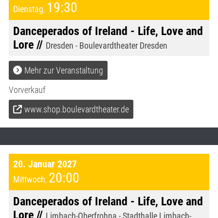
19:30
Dienstag
,
Danceperados of Ireland - Life, Love and
Lore //
Dresden - Boulevardtheater Dresden
Mehr zur Veranstaltung
Vorverkauf
www.shop.boulevardtheater.de
20. Januar 2027
20:00
Mittwoch
,
Danceperados of Ireland - Life, Love and
Lore //
Limbach-Oberfrohna - Stadthalle Limbach-