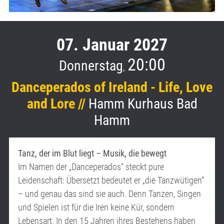
07. Januar 2027
20:00
Donnerstag
,
Danceperados of Ireland - Life, Love
and Lore //
Hamm Kurhaus Bad
Hamm
Tanz, der im Blut liegt – Musik, die bewegt
Im Namen der „Danceperados“ steckt pure
Leidenschaft: Übersetzt bedeutet er „die Tanzwütigen“
– und genau das sind sie auch. Denn Tanzen, Singen
und Spielen ist für die Iren keine Kür, sondern
Lebensart. In den 15 Jahren ihres Bestehens haben