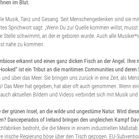
ihnen im Blut
.
onelle Musik, Tanz und Gesang. Seit Menschengedenken sind sie 
ltes Sprichwort sagt: „Wenn Du zur Quelle kommen willst, musst
e Stelle schwimmt, an der er geboren wurde. Auch alle Musiker*i
chst nahe zu kommen.
biose erkannt und einen ganz dicken Fisch an der Angel. Ihre n
„Hooked“
ist ein Tribut an die maritimen Communities und deren 
 und über das Meer. Sie bringen uns zurück in eine Zeit, als Men
s! Das Meer hat gegeben, hat aber oft auch genommen. Wenn ein 
d auch aktuellen Bildern und Videos verbindet sich mit Musik u
e der grünen Insel, an die wilde und ungestüme Natur. Wird dies
? Danceperados of Ireland bringen den ungleichen Kampf David 
hfabriken bedroht, die die Meere in einem industriellen Maßstab 
e irische Regierung böse über den Tisch gezogen. EU-Subvention