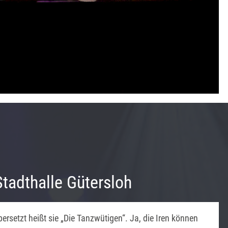
Stadthalle Gütersloh
ersetzt heißt sie „Die Tanzwütigen“. Ja, die Iren können