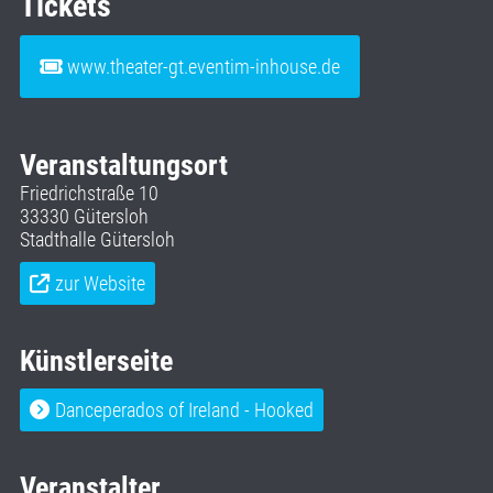
Tickets
www.theater-gt.eventim-inhouse.de
Veranstaltungsort
Friedrichstraße 10
33330 Gütersloh
Stadthalle Gütersloh
zur Website
Künstlerseite
Danceperados of Ireland - Hooked
Veranstalter