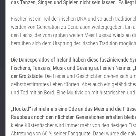
das Tanzen, Singen und Spielen nicht sein lassen. Es liegt 
Fischen ist ein Teil der irischen DNA und so auch traditi
werden von Generation zu Generation weitergegeben. Ein a
den Lachs, der vom großen weiten Meer flussaufwärts an di
bemühen sich dem Ursprung der irischen Tradition mögli
Die Danceperados of Ireland haben diese faszinierende Sym
Fischens, Tanzens, Musik und Gesang auf einen Nenner. 
der Großstädte
. Die Lieder und Geschichten drehen sich um
selbstbestimmtes Leben führten. Aber auch ein gefährliche
und Tod mit an Bord. Eine Multivision mit historischen un
„Hooked“
ist mehr als eine Ode an das Meer und die Flüss
Raubbaus noch den nächsten Generationen erhalten bleiben
kleine Küstenfischer wird immer mehr von den riesigen Fisc
Abtretung von 60 % seiner Fangquote. Dabei wurde die naiv