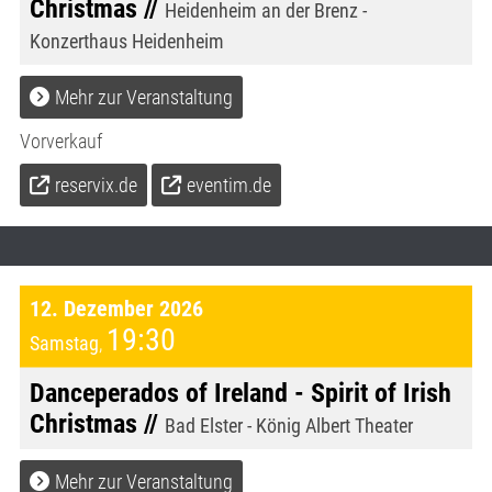
Christmas //
Heidenheim an der Brenz -
Konzerthaus Heidenheim
Mehr zur Veranstaltung
Vorverkauf
reservix.de
eventim.de
12. Dezember 2026
19:30
Samstag
,
Danceperados of Ireland - Spirit of Irish
Christmas //
Bad Elster - König Albert Theater
Mehr zur Veranstaltung