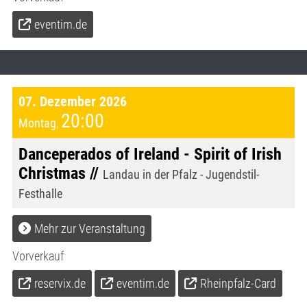
eventim.de
07. Dezember 2026
20:00
Montag
,
Danceperados of Ireland - Spirit of Irish
Christmas //
Landau in der Pfalz - Jugendstil-
Festhalle
Mehr zur Veranstaltung
Vorverkauf
reservix.de
eventim.de
Rheinpfalz-Card