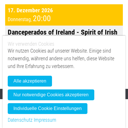
17. Dezember 2026
20:00
Donnerstag
,
Danceperados of Ireland - Spirit of Irish
Christmas //
Friedrichshafen - Graf-Zeppelin-Haus
Wir verwenden Cookies
Wir nutzen Cookies auf unserer Website. Einige sind
Mehr zur Veranstaltung
notwendig, während andere uns helfen, diese Website
und Ihre Erfahrung zu verbessern.
Vorverkauf
reservix.de
Alle akzeptieren
Nur notwendige Cookies akzeptieren
Individuelle Cookie Einstellungen
18. Dezember 2026
20:00
Freitag
,
Datenschutz
Impressum