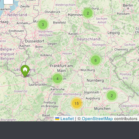
2
3
6
4
2
15
Leaflet
|
©
OpenStreetMap
contributors