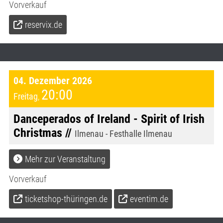
Vorverkauf
reservix.de
04. Dezember 2026
20:00
Freitag
,
Danceperados of Ireland - Spirit of Irish
Christmas //
Ilmenau - Festhalle Ilmenau
Mehr zur Veranstaltung
Vorverkauf
ticketshop-thüringen.de
eventim.de