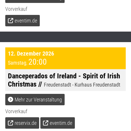
Vorverkauf
eventim.de
12. Dezember 2026
20:00
Samstag
,
Danceperados of Ireland - Spirit of Irish
Christmas //
Freudenstadt - Kurhaus Freudenstadt
Mehr zur Veranstaltung
Vorverkauf
reservix.de
eventim.de