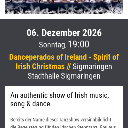
06. Dezember 2026
19:00
Sonntag
,
Danceperados of Ireland - Spirit of
Irish Christmas //
Sigmaringen
Stadthalle Sigmaringen
An authentic show of Irish music,
song & dance
Bereits der Name dieser Tanzshow versinnbildlicht
die Begeisterung für den irischen Stepptanz. Frei aus