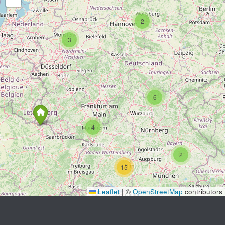
2
3
6
4
2
15
Leaflet
|
©
OpenStreetMap
contributors