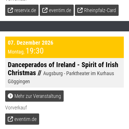
reservix.de
eventim.de
Rheinpfalz-Card
07. Dezember 2026
19:30
Montag
,
Danceperados of Ireland - Spirit of Irish
Christmas //
Augsburg - Parktheater im Kurhaus
Göggingen
Mehr zur Veranstaltung
Vorverkauf
eventim.de