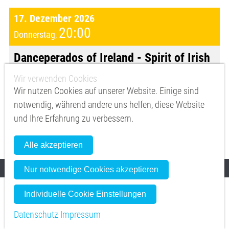
17. Dezember 2026
20:00
Donnerstag
,
Danceperados of Ireland - Spirit of Irish
Christmas //
Friedrichshafen - Graf-Zeppelin-Haus
Wir verwenden Cookies
Wir nutzen Cookies auf unserer Website. Einige sind
Mehr zur Veranstaltung
notwendig, während andere uns helfen, diese Website
und Ihre Erfahrung zu verbessern.
Vorverkauf
reservix.de
Alle akzeptieren
Nur notwendige Cookies akzeptieren
Individuelle Cookie Einstellungen
18. Dezember 2026
20:00
Freitag
,
Datenschutz
Impressum