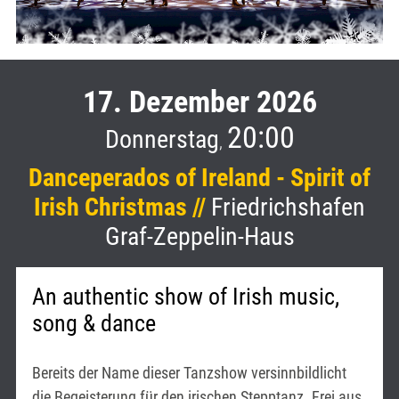
17. Dezember 2026
20:00
Donnerstag
,
Danceperados of Ireland - Spirit of
Irish Christmas //
Friedrichshafen
Graf-Zeppelin-Haus
An authentic show of Irish music,
song & dance
Bereits der Name dieser Tanzshow versinnbildlicht
die Begeisterung für den irischen Stepptanz. Frei aus