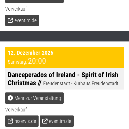
Vorverkauf
eventim.de
12. Dezember 2026
20:00
Samstag
,
Danceperados of Ireland - Spirit of Irish
Christmas //
Freudenstadt - Kurhaus Freudenstadt
Mehr zur Veranstaltung
Vorverkauf
reservix.de
eventim.de