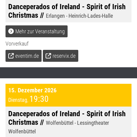
Danceperados of Ireland - Spirit of Irish
Christmas //
Erlangen - Heinrich-Lades-Halle
Mehr zur Veranstaltung
Vorverkauf
eventim.de
reservix.de
15. Dezember 2026
19:30
Dienstag
,
Danceperados of Ireland - Spirit of Irish
Christmas //
Wolfenbüttel - Lessingtheater
Wolfenbüttel