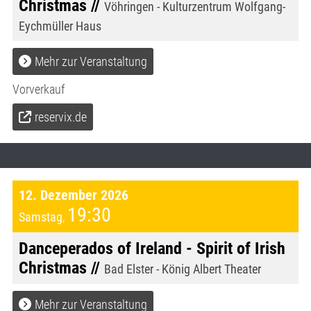
Christmas //
Vöhringen - Kulturzentrum Wolfgang-
Eychmüller Haus
Mehr zur Veranstaltung
Vorverkauf
reservix.de
12. Dezember 2026
19:30
Samstag
,
Danceperados of Ireland - Spirit of Irish
Christmas //
Bad Elster - König Albert Theater
Mehr zur Veranstaltung