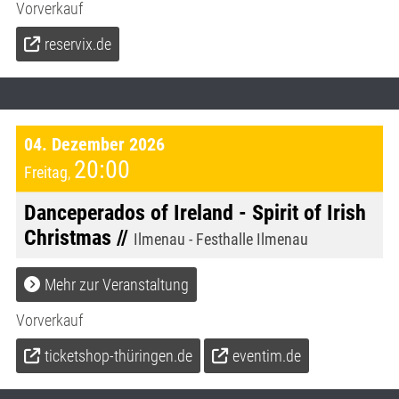
Vorverkauf
reservix.de
04. Dezember 2026
20:00
Freitag
,
Danceperados of Ireland - Spirit of Irish
Christmas //
Ilmenau - Festhalle Ilmenau
Mehr zur Veranstaltung
Vorverkauf
ticketshop-thüringen.de
eventim.de