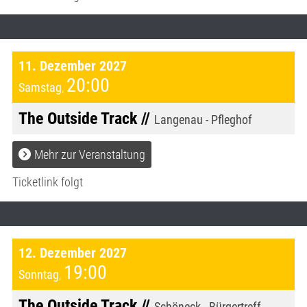
11. Dezember 2027
20:00
Samstag
,
The Outside Track //
Langenau - Pfleghof
Mehr zur Veranstaltung
Ticketlink folgt
12. Dezember 2027
19:00
Sonntag
,
The Outside Track //
Schöneck - Bürgertreff