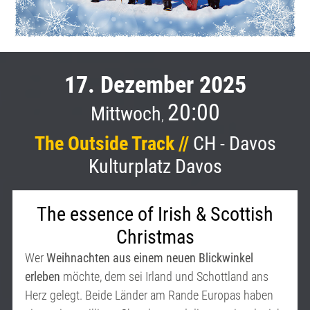
17. Dezember 2025
20:00
Mittwoch
,
The Outside Track //
CH - Davos
Kulturplatz Davos
The essence of Irish & Scottish
Christmas
Wer
Weihnachten aus einem neuen Blickwinkel
erleben
möchte, dem sei Irland und Schottland ans
Herz gelegt. Beide Länder am Rande Europas haben