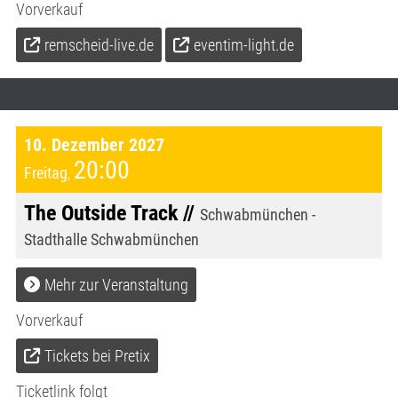
Vorverkauf
remscheid-live.de
eventim-light.de
10. Dezember 2027
20:00
Freitag
,
The Outside Track //
Schwabmünchen -
Stadthalle Schwabmünchen
Mehr zur Veranstaltung
Vorverkauf
Tickets bei Pretix
Ticketlink folgt