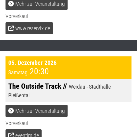
Mehr zur Veranstaltung
Vorverkauf
www.reservix.de
05. Dezember 2026
20:30
Samstag
,
The Outside Track //
Werdau - Stadthalle
Pleißental
Mehr zur Veranstaltung
Vorverkauf
eventim.de