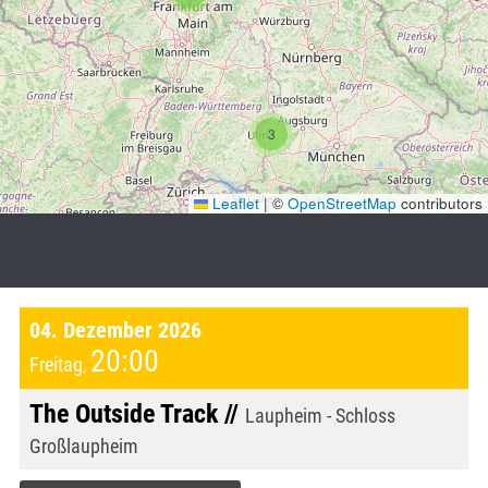
3
Leaflet
|
©
OpenStreetMap
contributors
04. Dezember 2026
20:00
Freitag
,
The Outside Track //
Laupheim - Schloss
Großlaupheim