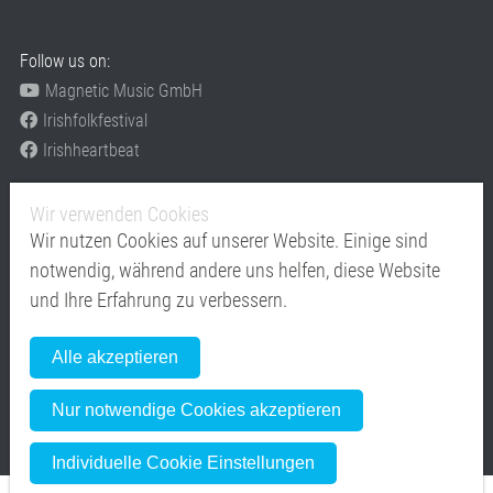
Follow us on:
Magnetic Music GmbH
Irishfolkfestival
Irishheartbeat
Festivals
Wir verwenden Cookies
www.irishfolkfestival.de
Wir nutzen Cookies auf unserer Website. Einige sind
www.Irishheartbeat.eu
notwendig, während andere uns helfen, diese Website
Mitglied im
und Ihre Erfahrung zu verbessern.
Alle akzeptieren
Nur notwendige Cookies akzeptieren
Individuelle Cookie Einstellungen