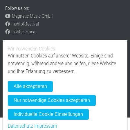
Follow us on:
Magnetic Music GmbH
Irishfolkfestival
Irishheartbeat
Festivals
Wir verwenden Cookies
www.irishfolkfestival.de
Wir nutzen Cookies auf unserer Website. Einige sind
www.Irishheartbeat.eu
notwendig, während andere uns helfen, diese Website
Mitglied im
und Ihre Erfahrung zu verbessern.
Alle akzeptieren
Nur notwendige Cookies akzeptieren
Individuelle Cookie Einstellungen
Datenschutz
Impressum
Copyright © Magnetic Music GmbH - moving emotions from stage to stage