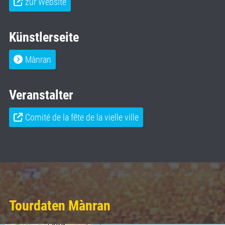
zur Website
Künstlerseite
Mànran
Veranstalter
Comité de la fête de la vielle ville
Tourdaten Mànran