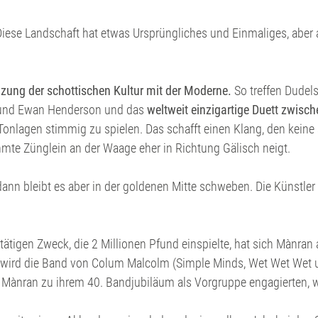
iese Landschaft hat etwas Ursprüngliches und Einmaliges, aber a
ung der schottischen Kultur mit der Moderne.
So treffen Dudel
 und Ewan Henderson und das
weltweit einzigartige Duett zwisch
Tonlagen stimmig zu spielen. Das schafft einen Klang, den keine
hmte Zünglein an der Waage eher in Richtung Gälisch neigt.
nn bleibt es aber in der goldenen Mitte schweben. Die Künstler 
ltätigen Zweck, die 2 Millionen Pfund einspielte, hat sich Mànran
 wird die Band von Colum Malcolm (Simple Minds, Wet Wet Wet u
e Mànran zu ihrem 40. Bandjubiläum als Vorgruppe engagierten, 