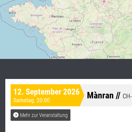
12. September 2026
Mànran //
CH-
Samstag
,
20:00
Mehr zur Veranstaltung