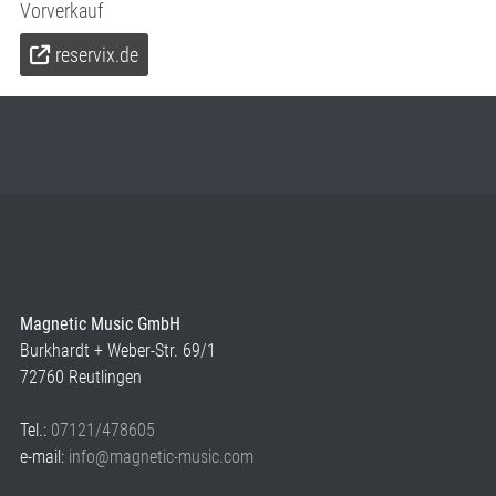
Vorverkauf
reservix.de
Magnetic Music GmbH
Burkhardt + Weber-Str. 69/1
72760 Reutlingen
Tel.:
07121/478605
e-mail:
info@magnetic-music.com