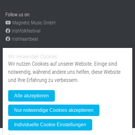
Follow us on:
Magnetic Music GmbH
Irishfolkfestival
Irishheartbeat
Festivals
Wir verwenden Cookies
www.irishfolkfestival.de
Wir nutzen Cookies auf unserer Website. Einige sind
www.Irishheartbeat.eu
notwendig, während andere uns helfen, diese Website
Mitglied im
und Ihre Erfahrung zu verbessern.
Alle akzeptieren
Nur notwendige Cookies akzeptieren
Individuelle Cookie Einstellungen