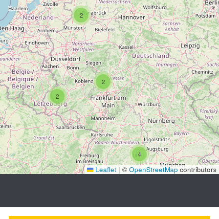
2
2
2
4
Leaflet
|
©
OpenStreetMap
contributors