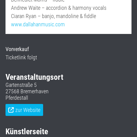
Andrew Waite – accordion & harmony vocals
Ciaran Ryan – banjo, mandoline & fiddle
www.dallahanmusic.com
Vorverkauf
Ticketlink folgt
Veranstaltungsort
Gartenstraße 5
27568 Bremerhaven
Pferdestall
zur Website
Künstlerseite