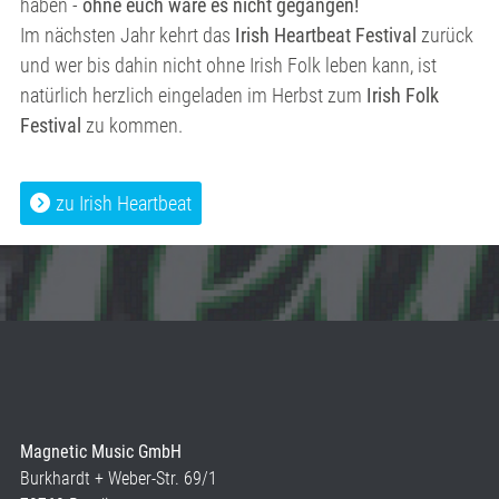
haben -
ohne euch wäre es nicht gegangen!
Im nächsten Jahr kehrt das
Irish Heartbeat Festival
zurück
und wer bis dahin nicht ohne Irish Folk leben kann, ist
natürlich herzlich eingeladen im Herbst zum
Irish Folk
Festival
zu kommen.
zu Irish Heartbeat
Magnetic Music GmbH
Burkhardt + Weber-Str. 69/1